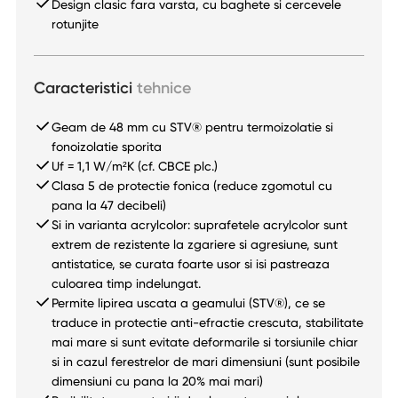
Design clasic fara varsta, cu baghete si cercevele
rotunjite
Caracteristici
tehnice
Geam de 48 mm cu STV® pentru termoizolatie si
fonoizolatie sporita
Uf = 1,1 W/m²K (cf. CBCE plc.)
Clasa 5 de protectie fonica (reduce zgomotul cu
pana la 47 decibeli)
Si in varianta acrylcolor: suprafetele acrylcolor sunt
extrem de rezistente la zgariere si agresiune, sunt
antistatice, se curata foarte usor si isi pastreaza
culoarea timp indelungat.
Permite lipirea uscata a geamului (STV®), ce se
traduce in protectie anti-efractie crescuta, stabilitate
mai mare si sunt evitate deformarile si torsiunile chiar
si in cazul ferestrelor de mari dimensiuni (sunt posibile
dimensiuni cu pana la 20% mai mari)