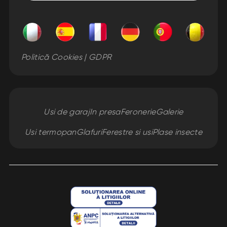
Politică Cookies | GDPR
Usi de garaj
In presa
Feronerie
Galerie
Usi termopan
Glafuri
Ferestre si usi
Plase insecte