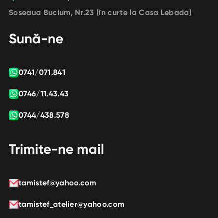
Soseaua Bucium, Nr.23 (în curte la Casa Lebada)
Sună-ne
0741/071.841
0746/11.43.43
0744/438.578
Trimite-ne mail
tamistef@yahoo.com
tamistef_atelier@yahoo.com